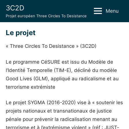
Skip
3C2D
Menu
to
Projet européen Three Circles To Desistance
content
Le projet
« Three Circles To Desistance » (3C2D)
Le programme CéSURE est issu du Modèle de
l’Identité Temporelle (TIM-E), décliné du modèle
Good Lives (GLM), appliqué au radicalisme et au
terrorisme extrémiste
Le projet SYGMA (2016-2020) vise à « soutenir les
projets nationaux et transnationaux de justice
pénale pour prévenir la radicalisation menant au
terrorisme et à l’extrémisme violent » (réf : JUST-